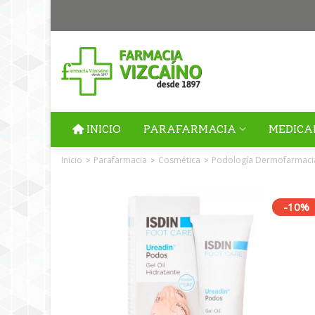
INICIO
PARAFARMACIA
MEDICA
Inicio
Parafarmacia
Cosmética
Podología Dermofarmaci
>
>
>
-10%