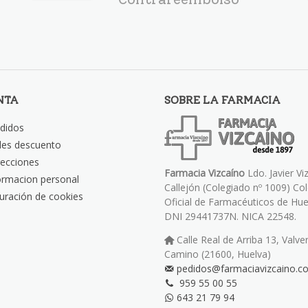
NTA
SOBRE LA FARMACIA
didos
les descuento
recciones
Farmacia Vizcaíno
Ldo. Javier Vi
ormacion personal
Callejón (Colegiado nº 1009) Co
uración de cookies
Oficial de Farmacéuticos de Hue
DNI 29441737N. NICA 22548.
Calle Real de Arriba 13, Valve
Camino (21600, Huelva)
pedidos@farmaciavizcaino.c
959 55 00 55
643 21 79 94