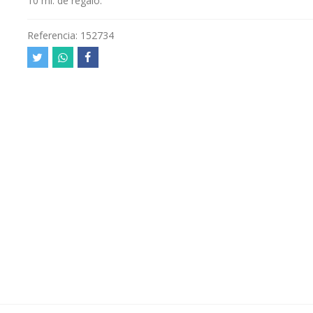
10 ml. de regalo.
Referencia:
152734