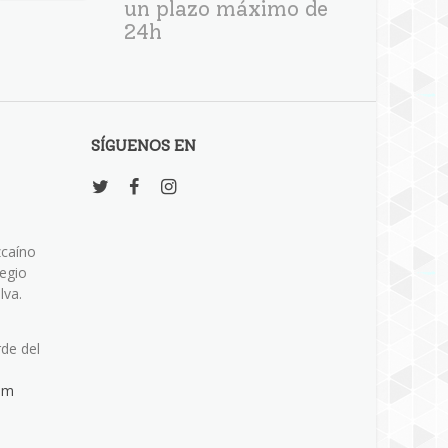
un plazo máximo de
24h
SÍGUENOS EN
zcaíno
legio
lva.
rde del
om