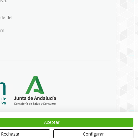
lva.
rde del
om
Aceptar
Rechazar
Configurar