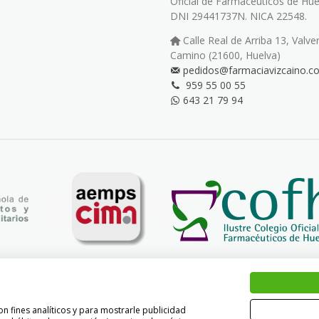
Oficial de Farmacéuticos de Hue
DNI 29441737N. NICA 22548.
Calle Real de Arriba 13, Valve
Camino (21600, Huelva)
pedidos@farmaciavizcaino.c
959 55 00 55
643 21 79 94
n fines analíticos y para mostrarle publicidad