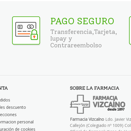
PAGO SEGURO
Transferencia,Tarjeta,
Iupay y
Contrareembolso
NTA
SOBRE LA FARMACIA
didos
les descuento
recciones
Farmacia Vizcaíno
Ldo. Javier Vi
ormacion personal
Callejón (Colegiado nº 1009) Co
uración de cookies