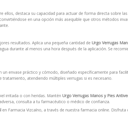
re ellos, destaca su capacidad para actuar de forma directa sobre las 
 convirtiéndose en una opción más asequible que otros métodos invas
ante.
ejores resultados. Aplica una pequeña cantidad de
Urgo Verrugas Mano
n agua durante al menos una hora después de la aplicación. Se recomie
n un envase práctico y cómodo, diseñado específicamente para facili
 tratamiento, atendiendo múltiples verrugas si es necesario.
el irritada o con heridas. Mantén
Urgo Verrugas Manos y Pies Antive
 adversa, consulta a tu farmacéutico o médico de confianza.
l
en Farmacia Vizcaíno, a través de nuestra farmacia online. Disfruta 