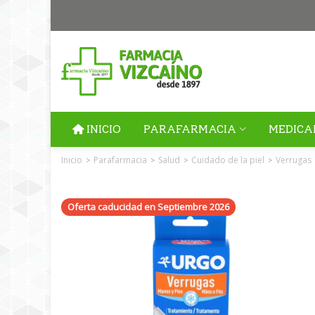
INICIO
PARAFARMACIA
MEDICA
Inicio
Parafarmacia
Salud
Cuidado de la piel
Verrugas
>
>
>
>
Oferta caducidad en Septiembre 2026