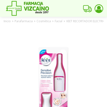
Inicio
Parafarmacia
Cosmética
Facial
VEET RECORTADOR ELECTRIC
>
>
>
>