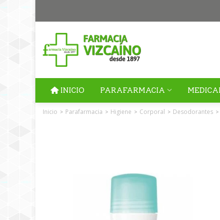
INICIO
PARAFARMACIA
MEDICA
Inicio
Parafarmacia
Higiene
Corporal
Desodorantes
>
>
>
>
>