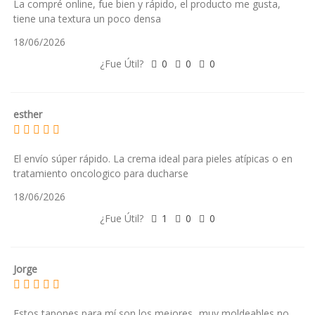
La compré online, fue bien y rápido, el producto me gusta,
tiene una textura un poco densa
18/06/2026
¿Fue Útil?
0
0
0
esther
El envío súper rápido. La crema ideal para pieles atípicas o en
tratamiento oncologico para ducharse
18/06/2026
¿Fue Útil?
1
0
0
Jorge
Estos tapones para mí son los mejores...muy moldeables,no