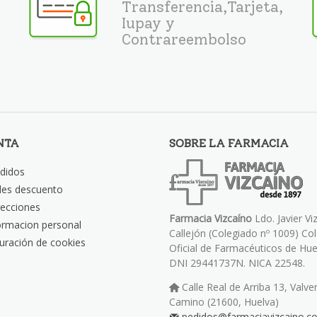
Transferencia,Tarjeta,
Iupay y
Contrareembolso
NTA
SOBRE LA FARMACIA
didos
les descuento
recciones
Farmacia Vizcaíno
Ldo. Javier Vi
ormacion personal
Callejón (Colegiado nº 1009) Co
uración de cookies
Oficial de Farmacéuticos de Hue
DNI 29441737N. NICA 22548.
Calle Real de Arriba 13, Valve
Camino (21600, Huelva)
pedidos@farmaciavizcaino.c