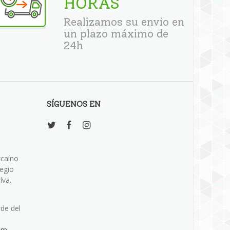
HORAS
Realizamos su envío en
un plazo máximo de
24h
SÍGUENOS EN
zcaíno
legio
lva.
rde del
om