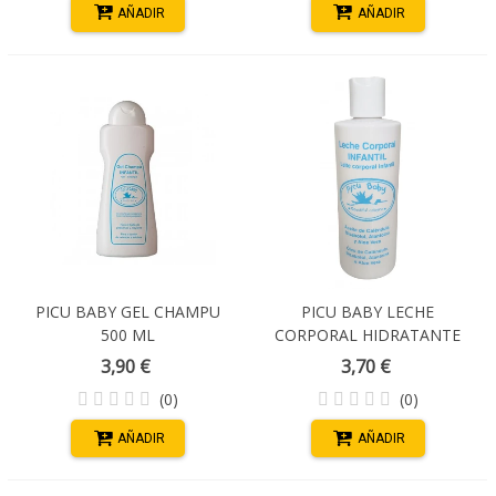
AÑADIR
AÑADIR
PICU BABY GEL CHAMPU
PICU BABY LECHE
500 ML
CORPORAL HIDRATANTE
250 ML
3,90 €
3,70 €
(0)
(0)
AÑADIR
AÑADIR