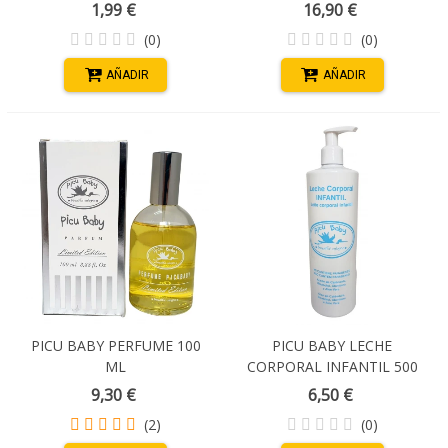
CON TAPA
1,99 €
16,90 €
(0)
(0)
AÑADIR
AÑADIR
PICU BABY PERFUME 100
PICU BABY LECHE
ML
CORPORAL INFANTIL 500
ML
9,30 €
6,50 €
(2)
(0)