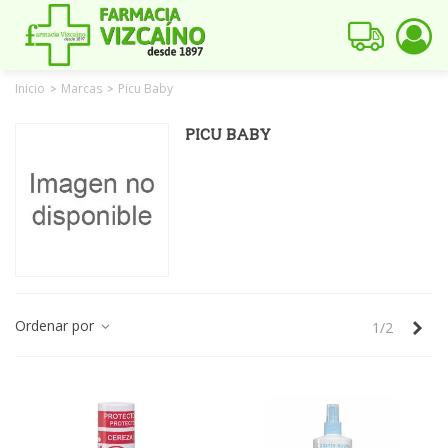
Inicio
Marcas
Picu Baby
>
>
PICU BABY
Ordenar por
Sig
1/2