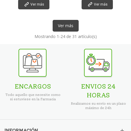
Ver más
Ver más
Ver más
Mostrando
1
-24 de 31 artículo(s)
ENCARGOS
ENVIOS 24
HORAS
Todo aquello que necesite como
si estuviese en la Farmacia
Realizamos su envío en un plazo
máximo de 24h
INFORMACIÓN