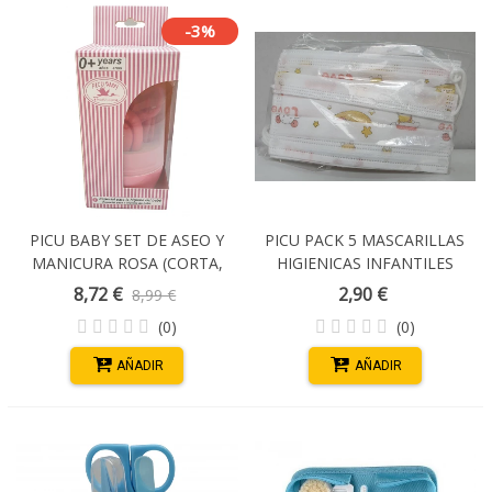
-3%
PICU BABY SET DE ASEO Y
PICU PACK 5 MASCARILLAS
MANICURA ROSA (CORTA,
HIGIENICAS INFANTILES
UÑAS, TIJERAS, LIMA,
8,72 €
2,90 €
8,99 €
PINZAS BEBE)
(0)
(0)
AÑADIR
AÑADIR